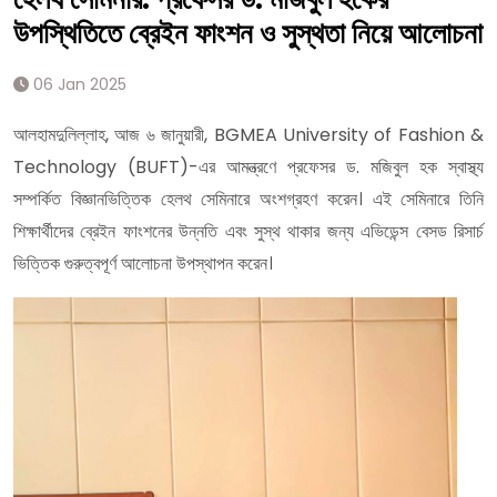
উপস্থিতিতে ব্রেইন ফাংশন ও সুস্থতা নিয়ে আলোচনা
06 Jan 2025
আলহামদুলিল্লাহ, আজ ৬ জানুয়ারী, BGMEA University of Fashion &
Technology (BUFT)-এর আমন্ত্রণে প্রফেসর ড. মজিবুল হক স্বাস্থ্য
সম্পর্কিত বিজ্ঞানভিত্তিক হেলথ সেমিনারে অংশগ্রহণ করেন। এই সেমিনারে তিনি
শিক্ষার্থীদের ব্রেইন ফাংশনের উন্নতি এবং সুস্থ থাকার জন্য এভিডেন্স বেসড রিসার্চ
ভিত্তিক গুরুত্বপূর্ণ আলোচনা উপস্থাপন করেন।