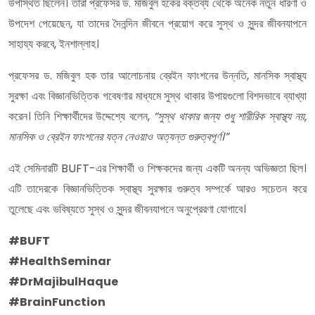
উপস্থিত ছিলেন। তারা প্রফেসর ড. মজিবুল হকের বক্তব্য থেকে অনেক নতুন ধারণা ও
উপদেশ পেয়েছেন, যা তাদের দৈনন্দিন জীবনে প্রয়োগ করে সুস্থ ও সুন্দর জীবনযাপনে
সাহায্য করবে, ইনশাল্লাহ।
প্রফেসর ড. মজিবুল হক তার আলোচনায় ব্রেইন ফাংশনের উন্নতি, মানসিক স্বাস্থ্য
সুরক্ষা এবং বিজ্ঞানভিত্তিক গবেষণার মাধ্যমে সুস্থ থাকার উপায়গুলো বিশদভাবে ব্যাখ্যা
করেন। তিনি শিক্ষার্থীদের উদ্দেশ্যে বলেন,
“সুস্থ থাকার জন্য শুধু শারীরিক স্বাস্থ্য নয়,
মানসিক ও ব্রেইন ফাংশনের যত্ন নেওয়াও অত্যন্ত গুরুত্বপূর্ণ।”
এই সেমিনারটি BUFT-এর শিক্ষার্থী ও শিক্ষকদের জন্য একটি অনন্য অভিজ্ঞতা ছিল।
এটি তাদেরকে বিজ্ঞানভিত্তিক স্বাস্থ্য সুরক্ষার গুরুত্ব সম্পর্কে আরও সচেতন করে
তুলেছে এবং ভবিষ্যতে সুস্থ ও সুন্দর জীবনযাপনে অনুপ্রেরণা যোগাবে।
#BUFT
#HealthSeminar
#DrMajibulHaque
#BrainFunction